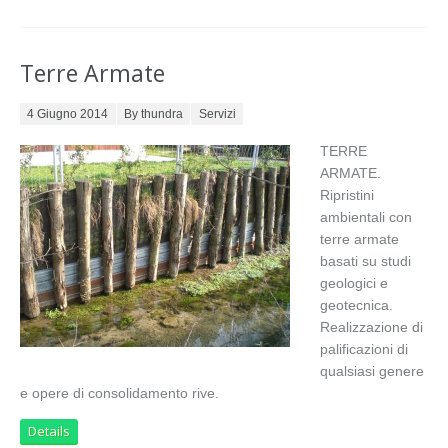
Terre Armate
Posted on
4 Giugno 2014
By thundra
Servizi
TERRE
ARMATE.
Ripristini
ambientali con
terre armate
basati su studi
geologici e
geotecnica.
Realizzazione di
palificazioni di
qualsiasi genere
e opere di consolidamento rive.
Details