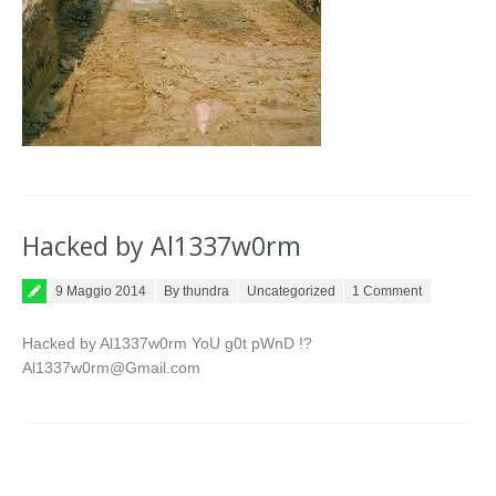
Hacked by Al1337w0rm
Posted on
9 Maggio 2014
By thundra
Uncategorized
1 Comment
Hacked by Al1337w0rm YoU g0t pWnD !?
Al1337w0rm@Gmail.com