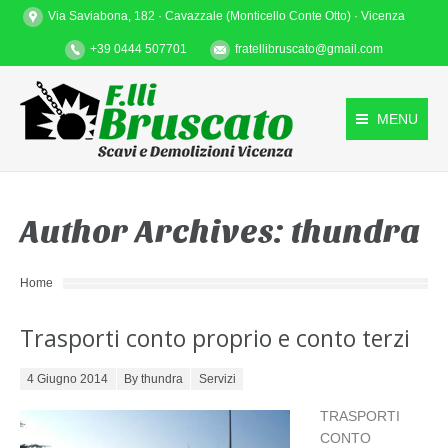
Via Saviabona, 182 · Cavazzale (Monticello Conte Otto) · Vicenza
+39 0444 507701
fratellibruscato@gmail.com
MENU
Author Archives:
thundra
You are here:
Home
Trasporti conto proprio e conto terzi
Posted on
4 Giugno 2014
By thundra
Servizi
TRASPORTI
CONTO