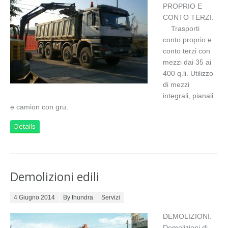
PROPRIO E
CONTO TERZI.
Trasporti
conto proprio e
conto terzi con
mezzi dai 35 ai
400 q.li. Utilizzo
di mezzi
integrali, pianali
e camion con gru.
Details
Demolizioni edili
Posted on
4 Giugno 2014
By thundra
Servizi
DEMOLIZIONI.
Demolizioni di