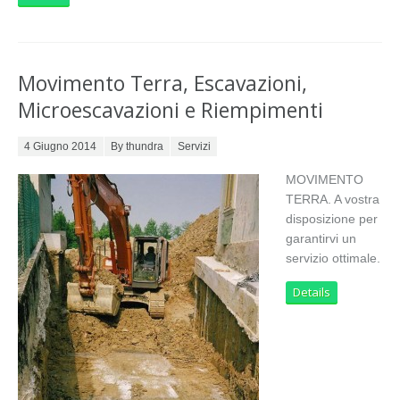
Movimento Terra, Escavazioni,
Microescavazioni e Riempimenti
Posted on
4 Giugno 2014
By thundra
Servizi
MOVIMENTO
TERRA. A vostra
disposizione per
garantirvi un
servizio ottimale.
Details