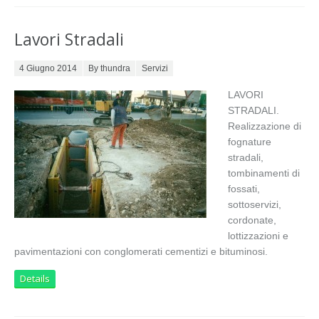
Lavori Stradali
Posted on
4 Giugno 2014
By thundra
Servizi
LAVORI
STRADALI.
Realizzazione di
fognature
stradali,
tombinamenti di
fossati,
sottoservizi,
cordonate,
lottizzazioni e
pavimentazioni con conglomerati cementizi e bituminosi.
Details