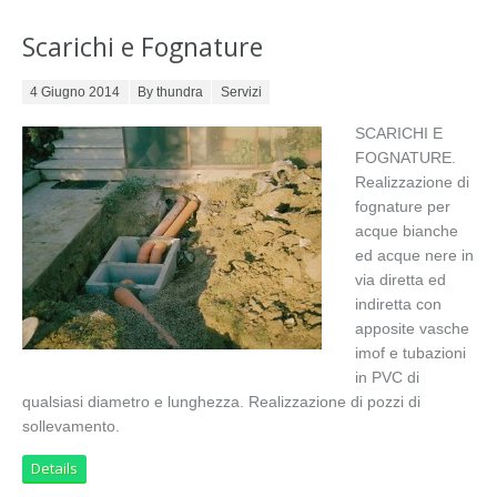
Scarichi e Fognature
Posted on
4 Giugno 2014
By thundra
Servizi
SCARICHI E
FOGNATURE.
Realizzazione di
fognature per
acque bianche
ed acque nere in
via diretta ed
indiretta con
apposite vasche
imof e tubazioni
in PVC di
qualsiasi diametro e lunghezza. Realizzazione di pozzi di
sollevamento.
Details