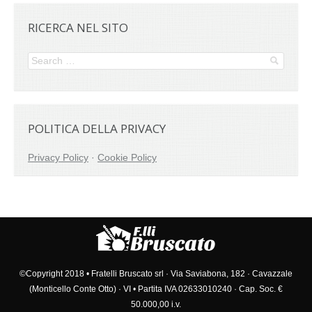
RICERCA NEL SITO
POLITICA DELLA PRIVACY
Privacy Policy
·
Cookie Policy
©Copyright 2018 • Fratelli Bruscato srl · Via Saviabona, 182 · Cavazzale
(Monticello Conte Otto) · VI • Partita IVA 02633010240 · Cap. Soc. €
50.000,00 i.v.