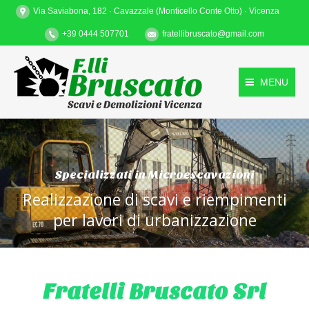
Via Saviabona, 182 · Cavazzale (Monticello Conte Otto) · Vicenza
+39 0444 507701
fratellibruscato@gmail.com
MENU
Specializzati in Microescavazioni
Realizzazione di scavi e riempimenti
per lavori di urbanizzazione
Fratelli Bruscato Srl