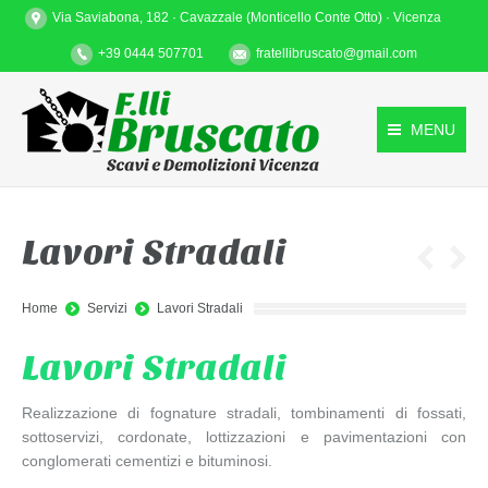
Via Saviabona, 182 · Cavazzale (Monticello Conte Otto) · Vicenza
+39 0444 507701
fratellibruscato@gmail.com
MENU
Lavori Stradali
You are here:
Home
Servizi
Lavori Stradali
Lavori Stradali
Realizzazione di fognature stradali, tombinamenti di fossati,
sottoservizi, cordonate, lottizzazioni e pavimentazioni con
conglomerati cementizi e bituminosi.